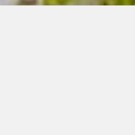
Für ein authentisches und
nachhaltiges Genusserlebnis.
Starten Sie Ihren Tag mit einem Frühstück, das Sie
mit hausgemachten Marmeladen verwöhnt, die
nach traditionellen Rezepten zubereitet werden,
und Brot aus der familiengeführten Bäckerei.